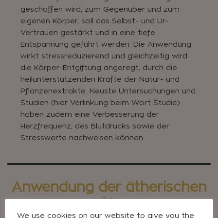
geschaffen wird, zum Gegenüber und zum
eigenen Körper, soll das Selbst- und Ur-
Vertrauen gestärkt und in eine tiefe
Entspannung geführt werden. Die Anwendung
wirkt stressreduzierend und gleichzeitig wird
die Körper-Entgiftung angeregt, durch die
heilunterstützenden Kräfte der Natur- und
Pflanzenextrakte. Neuste Untersuchungen und
Studien (hier Verlinkung beim Wort Studie)
haben zudem eine Verbesserung der
Herzfrequenz, des Blutdrucks sowie der
Stresswerte nachweisen können.
Anwendung der ätherischen
Öle
We use cookies on our website to give you the